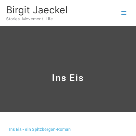
Zum
Birgit Jaeckel
Inhalt
springen
Stories. Movement. Life.
Ins Eis
Ins Eis - ein Spitzbergen-Roman