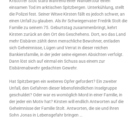
Kristoffer Stolt starb während einer Wandertour einen
einsamen Tod im arktischen Spitzbergen. Unterkühlung, stellt
die Polizei fest. Seiner Witwe Kirsten fällt es jedoch schwer, an
einen Unfall zu glauben. Als ihr Schwiegervater Fredrik Stolt die
Familie zu seinem 75. Geburtstag zusammenbringt, kehrt
Kirsten zurück an den Ort des Geschehens. Dort, wo das Land
mehr Eisbären zählt denn menschliche Bewohner, entladen
sich Geheimnisse, Lügen und Verrat in dieser reichen
Bankiersfamilie, in der jeder seine eigenen Absichten verfolgt.
Dann löst sich auf einmal ein Schuss aus einem zur
Eisbärenabwehr gedachten Gewehr.
Hat Spitzbergen ein weiteres Opfer gefordert? Ein zweiter
Unfall, den Gefahren dieser lebensfeindlichen Inselgruppe
geschuldet? Oder war es womöglich Mord in einer Familie, in
der jeder ein Motiv hat? Kirsten will endlich Antworten auf die
Geheimnisse der Familie Stolt. Antworten, die sie und ihren
Sohn Jonas in Lebensgefahr bringen …