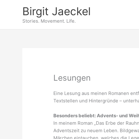
Zum
Birgit Jaeckel
Inhalt
springen
Stories. Movement. Life.
Lesungen
Eine Lesung aus meinen Romanen entfü
Textstellen und Hintergründe – unterha
Besonders beliebt: Advents- und W
In meinem Roman „Das Erbe der Rauhn
Adventszeit zu neuem Leben. Bildgewal
Märchen eintauchen, welches die Lege