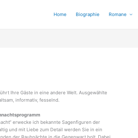
Home
Biographie
Romane
hrt Ihre Gäste in eine andere Welt. Ausgewählte
ltsam, informativ, fesselnd.
eihnachtsprogramm
acht“ erwecke ich bekannte Sagenfiguren der
tig und mit Liebe zum Detail werden Sie in ein
nden der Rauhnächte in die Gegenwart holt. Dabei