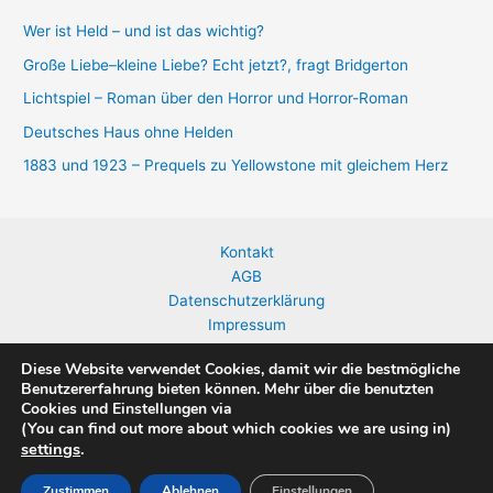
Wer ist Held – und ist das wichtig?
Große Liebe–kleine Liebe? Echt jetzt?, fragt Bridgerton
Lichtspiel – Roman über den Horror und Horror-Roman
Deutsches Haus ohne Helden
1883 und 1923 – Prequels zu Yellowstone mit gleichem Herz
Kontakt
AGB
Datenschutzerklärung
Impressum
Widerrufsbelehrung
Diese Website verwendet Cookies, damit wir die bestmögliche
Benutzererfahrung bieten können. Mehr über die benutzten
Cookies und Einstellungen via
(You can find out more about which cookies we are using in)
Copyright © 2026 Birgit Jaeckel | Präsentiert von
Astra-WordPress-
settings
.
Theme
Zustimmen
Ablehnen
Einstellungen