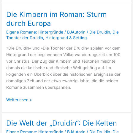
Die Kimbern im Roman: Sturm
Die
Kimbern
durch Europa
im
Eigene Romane: Hintergründe
/
BJAutorin
/
Die Druidin
,
Die
Roman:
Tochter der Druidin
,
Hintergrund & Setting
Sturm
durch
»Die Druidin« und »Die Tochter der Druidin« spielen vor dem
Europa
Hintergrund der beginnenden Völkerwanderungszeit um 100
vor Christus. Der Zug der Kimbern und Teutonen mischte
damals die keltische und römische Welt gehörig auf. Im
Folgenden ein Überblick über die historischen Ereignisse der
damaligen Zeit und der etwa zwanzig Jahre, die die beiden
Romane zusammen überspannen.
Weiterlesen »
Die Welt der „Druidin“: Die Kelten
Die
Welt
Eigene Romane: Hintergründe
/
BJAutorin
/
Die Druidin
,
Die