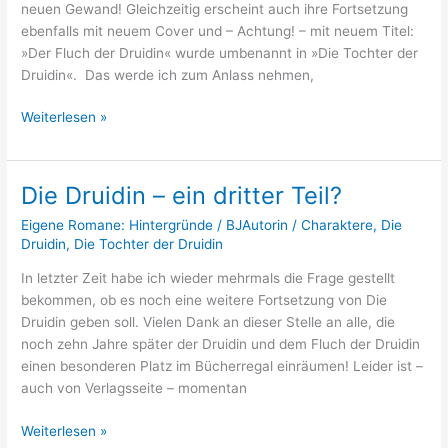
Neuauflage
neuen Gewand! Gleichzeitig erscheint auch ihre Fortsetzung
ebenfalls mit neuem Cover und – Achtung! – mit neuem Titel:
»Der Fluch der Druidin« wurde umbenannt in »Die Tochter der
Druidin«. Das werde ich zum Anlass nehmen,
Weiterlesen »
Die Druidin – ein dritter Teil?
Die
Druidin
Eigene Romane: Hintergründe
/
BJAutorin
/
Charaktere
,
Die
–
Druidin
,
Die Tochter der Druidin
ein
In letzter Zeit habe ich wieder mehrmals die Frage gestellt
dritter
bekommen, ob es noch eine weitere Fortsetzung von Die
Teil?
Druidin geben soll. Vielen Dank an dieser Stelle an alle, die
noch zehn Jahre später der Druidin und dem Fluch der Druidin
einen besonderen Platz im Bücherregal einräumen! Leider ist –
auch von Verlagsseite – momentan
Weiterlesen »