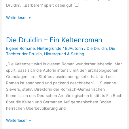
Druidin“. „Barbaren“ spielt dabei gut […]
Weiterlesen »
Die Druidin – Ein Keltenroman
Die
Druidin
Eigene Romane: Hintergründe
/
BJAutorin
/
Die Druidin
,
Die
–
Tochter der Druidin
,
Hintergrund & Setting
Ein
„Die Keltenzeit wird in diesem Roman wunderbar lebendig. Man
Keltenroman
spürt, dass sich die Autorin intensiv mit den archäologischen
Grundlagen ihres Stoffes auseinandergesetzt hat. Und der
Roman ist spannend und packend geschrieben“.— Susanne
Sievers, stellv. Direktorin der Römisch-Germanischen
Kommission des Deutschen Archäologischen Instituts Ein Buch
über die Kelten und Germanen Auf germanischem Boden
herrschen Überbevölkerung und
Weiterlesen »