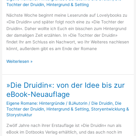
der
Tochter der Druidin
,
Hintergrund & Setting
„Druidin“:
Nächste Woche beginnt meine Leserunde auf Lovelybooks zu
Die
»Die Druidin« und später folgt noch eine zu »Die Tochter der
Kelten
Druidin«. Daher wollte ich Euch ein bisschen zum Hintergrund
der damaligen Zeit erzählen. In »Die Tochter der Druidin»
findet Ihr am Schluss ein Nachwort, wo Ihr Weiteres nachlesen
könnt, außerdem gibt es am Ende der Romane
Weiterlesen »
»Die Druidin«: von der Idee bis zur
»Die
Druidin«:
eBook-Neuauflage
von
Eigene Romane: Hintergründe
/
BJAutorin
/
Die Druidin
,
Die
der
Tochter der Druidin
,
Hintergrund & Setting
,
Storyentwicklung &
Idee
Storystruktur
bis
zur
Zwölf Jahre nach ihrer Erstauflage ist »Die Druidin« nun als
eBook-
eBook im Dotbooks Verlag erhältlich, und das auch noch im