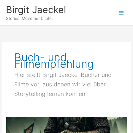
Zum
Birgit Jaeckel
Inhalt
springen
Stories. Movement. Life.
Buch- und
Filmempfehlung
Hier stellt Birgit Jaeckel Bücher und
Filme vor, aus denen wir viel über
Storytelling lernen können
Wer
ist
Held