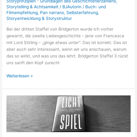
Storyprinzipien - Grundlagen des Geschichtenerzählens
,
Storytelling & Achtsamkeit
/
BJAutorin
/
Buch- und
Filmempfehlung
,
Pan narrans
,
Selbsterfahrung
,
Storyentwicklung & Storystruktur
Bei der dritten Staffel von Bridgerton wurde ich vorher
gewarnt, die zweite Liebesgeschichte – jene von Francesca
mit Lord Stirling – „ginge etwas unter“. Das ist korrekt. Das ist
aber auch sehr interessant, wenn wir uns anschauen, warum
das so wirkt, und was uns das lehrt. Bridgerton Staffel 3 rückt
uns sanft den Kopf zurecht
Weiterlesen »
Lichtspiel
–
Roman
über
den
Horror