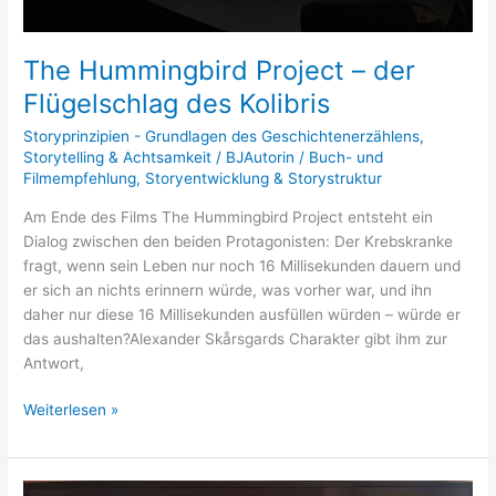
The Hummingbird Project – der
Flügelschlag des Kolibris
Storyprinzipien - Grundlagen des Geschichtenerzählens
,
Storytelling & Achtsamkeit
/
BJAutorin
/
Buch- und
Filmempfehlung
,
Storyentwicklung & Storystruktur
Am Ende des Films The Hummingbird Project entsteht ein
Dialog zwischen den beiden Protagonisten: Der Krebskranke
fragt, wenn sein Leben nur noch 16 Millisekunden dauern und
er sich an nichts erinnern würde, was vorher war, und ihn
daher nur diese 16 Millisekunden ausfüllen würden – würde er
das aushalten?Alexander Skårsgards Charakter gibt ihm zur
Antwort,
Weiterlesen »
Yellowstone