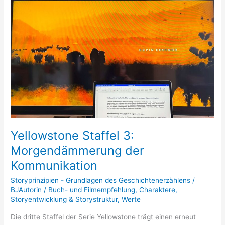
Staffel
3:
Morgendämmerung
der
Kommunikation
Yellowstone Staffel 3:
Morgendämmerung der
Kommunikation
Storyprinzipien - Grundlagen des Geschichtenerzählens
/
BJAutorin
/
Buch- und Filmempfehlung
,
Charaktere
,
Storyentwicklung & Storystruktur
,
Werte
Die dritte Staffel der Serie Yellowstone trägt einen erneut