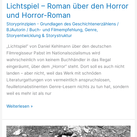
und
Lichtspiel – Roman über den Horror
Horror-
und Horror-Roman
Roman
Storyprinzipien - Grundlagen des Geschichtenerzählens
/
BJAutorin
/
Buch- und Filmempfehlung
,
Genre
,
Storyentwicklung & Storystruktur
„Lichtspiel“ von Daniel Kehlmann über den deutschen
Filmregisseur Pabst im Nationalsozialismus wird
wahrscheinlich von keinem Buchhändler in das Regal
eingeräumt, über dem „Horror“ steht. Dort soll es auch nicht
landen – aber nicht, weil das Werk mit schnöden
Literaturgattungen von vermeintlich anspruchslosen,
feuilletonabstinenten Genre-Lesern nichts zu tun hat, sondern
weil es mehr ist als nur
Weiterlesen »
Deutsches
Haus