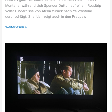
Montana, während sich Spencer Dutton auf einem Roadtrip
voller Hindernisse von Afrika zurück nach Yellowstone
durchschlägt. Sheridan zeigt auch in den Prequels
Weiterlesen »
The
Hummingbird
Project
–
der
Flügelschlag
des
Kolibris