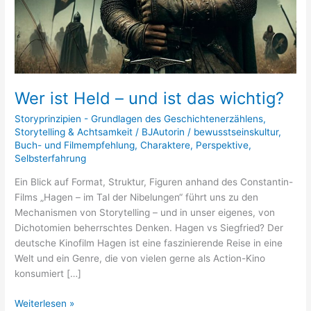
–
und
ist
das
wichtig?
Wer ist Held – und ist das wichtig?
Storyprinzipien - Grundlagen des Geschichtenerzählens
,
Storytelling & Achtsamkeit
/
BJAutorin
/
bewusstseinskultur
,
Buch- und Filmempfehlung
,
Charaktere
,
Perspektive
,
Selbsterfahrung
Ein Blick auf Format, Struktur, Figuren anhand des Constantin-
Films „Hagen – im Tal der Nibelungen“ führt uns zu den
Mechanismen von Storytelling – und in unser eigenes, von
Dichotomien beherrschtes Denken. Hagen vs Siegfried? Der
deutsche Kinofilm Hagen ist eine faszinierende Reise in eine
Welt und ein Genre, die von vielen gerne als Action-Kino
konsumiert […]
Weiterlesen »