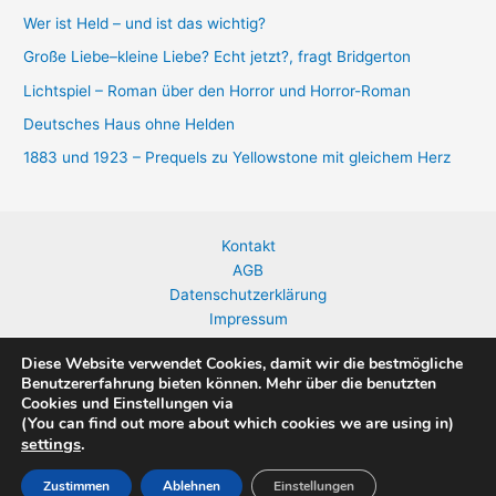
Wer ist Held – und ist das wichtig?
Große Liebe–kleine Liebe? Echt jetzt?, fragt Bridgerton
Lichtspiel – Roman über den Horror und Horror-Roman
Deutsches Haus ohne Helden
1883 und 1923 – Prequels zu Yellowstone mit gleichem Herz
Kontakt
AGB
Datenschutzerklärung
Impressum
Widerrufsbelehrung
Diese Website verwendet Cookies, damit wir die bestmögliche
Benutzererfahrung bieten können. Mehr über die benutzten
Cookies und Einstellungen via
(You can find out more about which cookies we are using in)
Copyright © 2026 Birgit Jaeckel | Präsentiert von
Astra-WordPress-
settings
.
Theme
Zustimmen
Ablehnen
Einstellungen