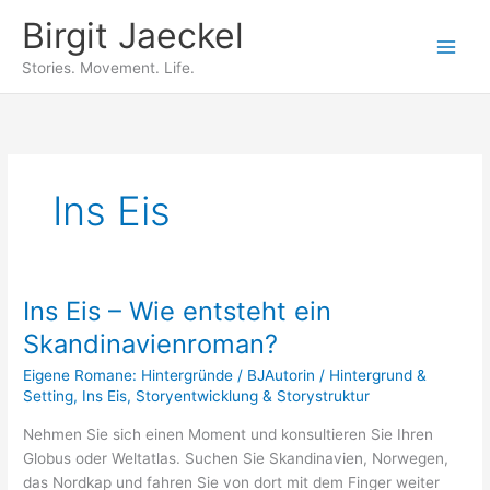
Zum
Birgit Jaeckel
Inhalt
springen
Stories. Movement. Life.
Ins Eis
Ins Eis – Wie entsteht ein
Ins
Eis
Skandinavienroman?
–
Eigene Romane: Hintergründe
/
BJAutorin
/
Hintergrund &
Wie
Setting
,
Ins Eis
,
Storyentwicklung & Storystruktur
entsteht
ein
Nehmen Sie sich einen Moment und konsultieren Sie Ihren
Skandinavienroman?
Globus oder Weltatlas. Suchen Sie Skandinavien, Norwegen,
das Nordkap und fahren Sie von dort mit dem Finger weiter