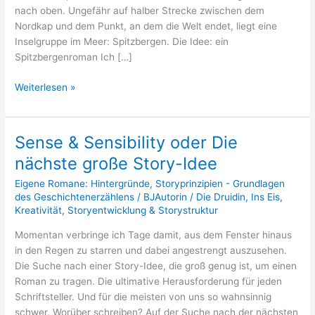
nach oben. Ungefähr auf halber Strecke zwischen dem
Nordkap und dem Punkt, an dem die Welt endet, liegt eine
Inselgruppe im Meer: Spitzbergen. Die Idee: ein
Spitzbergenroman Ich […]
Weiterlesen »
Sense & Sensibility oder Die
Sense
&
nächste große Story-Idee
Sensibility
Eigene Romane: Hintergründe
,
Storyprinzipien - Grundlagen
oder
des Geschichtenerzählens
/
BJAutorin
/
Die Druidin
,
Ins Eis
,
Die
Kreativität
,
Storyentwicklung & Storystruktur
nächste
große
Momentan verbringe ich Tage damit, aus dem Fenster hinaus
Story-
in den Regen zu starren und dabei angestrengt auszusehen.
Idee
Die Suche nach einer Story-Idee, die groß genug ist, um einen
Roman zu tragen. Die ultimative Herausforderung für jeden
Schriftsteller. Und für die meisten von uns so wahnsinnig
schwer. Worüber schreiben? Auf der Suche nach der nächsten