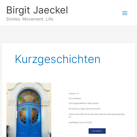
Zum
Birgit Jaeckel
Inhalt
springen
Stories. Movement. Life.
Kurzgeschichten
Schwebleben
–
eine
Kurzgeschichte