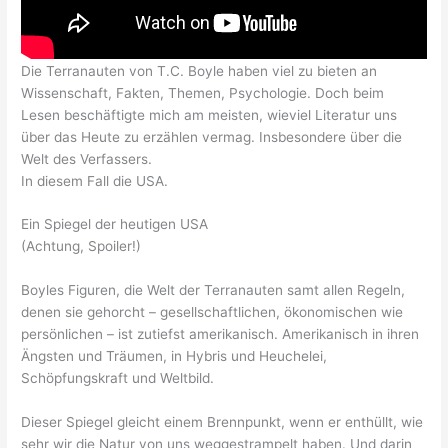
Die Terranauten von T.C. Boyle haben viel zu bieten an
Wissenschaft, Fakten, Themen, Psychologie. Doch beim
Lesen beschäftigte mich am meisten, wieviel Literatur uns
über das Heute zu erzählen vermag. Insbesondere über die
Welt des Verfassers.
In diesem Fall die USA.
Ein Spiegel der heutigen USA
(Achtung, Spoiler!)
Boyles Figuren, die Welt der Terranauten samt allen Regeln,
denen sie gehorcht – gesellschaftlichen, ökonomischen wie
persönlichen – ist zutiefst amerikanisch. Amerikanisch in ihren
Ängsten und Träumen, in Hybris und Heuchelei,
Schöpfungskraft und Weltbild.
Dieser Spiegel gleicht einem Brennpunkt, wenn er enthüllt, wie
sehr wir die Natur von uns weggestrampelt haben. Und darin