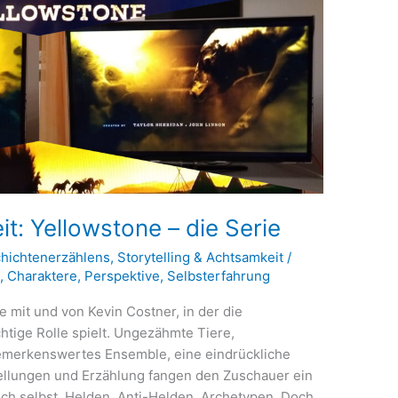
it: Yellowstone – die Serie
chichtenerzählens
,
Storytelling & Achtsamkeit
/
g
,
Charaktere
,
Perspektive
,
Selbsterfahrung
e mit und von Kevin Costner, in der die
htige Rolle spielt. Ungezähmte Tiere,
emerkenswertes Ensemble, eine eindrückliche
tellungen und Erzählung fangen den Zuschauer ein
ich selbst. Helden, Anti-Helden, Archetypen Doch