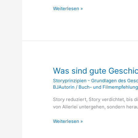
Weiterlesen »
Was
Was sind gute Geschic
sind
Storyprinzipien - Grundlagen des Ges
gute
BJAutorin
/
Buch- und Filmempfehlun
Geschichten?
–
Story reduziert, Story verdichtet, bis
Stoner
von Allerlei untergehen, sondern hera
Weiterlesen »