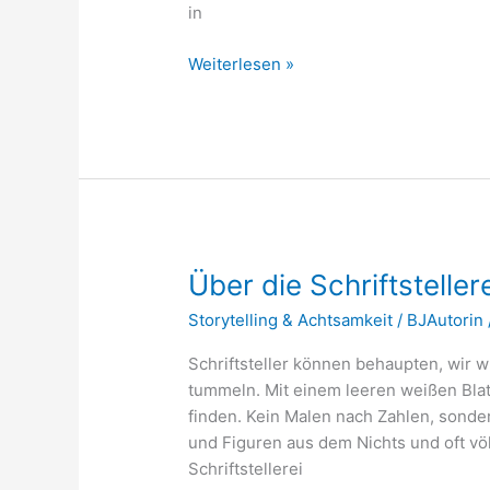
in
Weiterlesen »
Über
Über die Schriftsteller
die
Storytelling & Achtsamkeit
/
BJAutorin
Schriftstellerei
Schriftsteller können behaupten, wir wü
tummeln. Mit einem leeren weißen Blat
finden. Kein Malen nach Zahlen, sonde
und Figuren aus dem Nichts und oft völl
Schriftstellerei