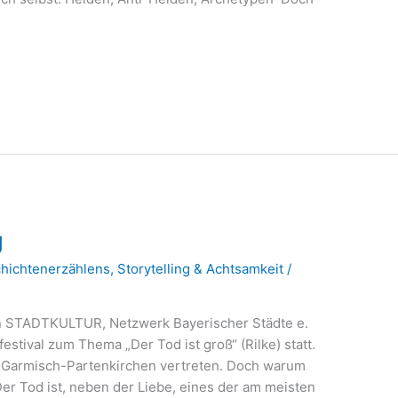
g
chichtenerzählens
,
Storytelling & Achtsamkeit
/
on STADTKULTUR, Netzwerk Bayerischer Städte e.
rfestival zum Thema „Der Tod ist groß“ (Rilke) statt.
in Garmisch-Partenkirchen vertreten. Doch warum
er Tod ist, neben der Liebe, eines der am meisten