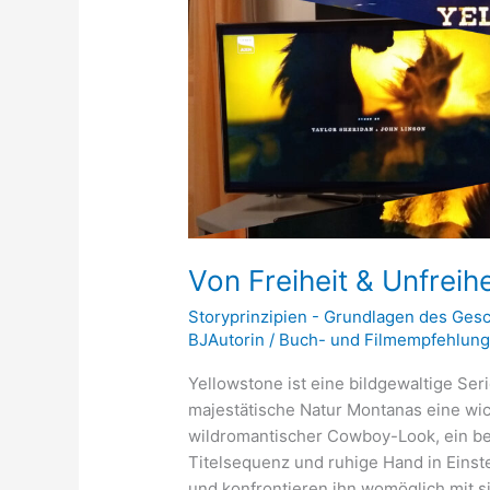
Freiheit
&
Unfreiheit:
Yellowstone
–
die
Serie
Von Freiheit & Unfreihe
Storyprinzipien - Grundlagen des Ges
BJAutorin
/
Buch- und Filmempfehlun
Yellowstone ist eine bildgewaltige Seri
majestätische Natur Montanas eine wic
wildromantischer Cowboy-Look, ein b
Titelsequenz und ruhige Hand in Eins
und konfrontieren ihn womöglich mit s