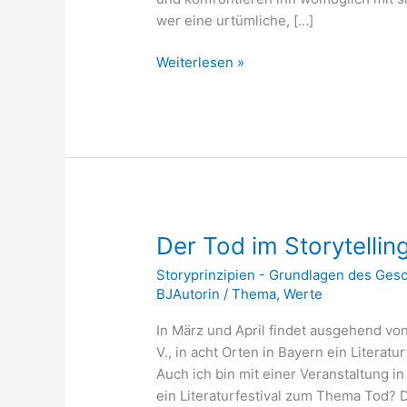
wer eine urtümliche, […]
Weiterlesen »
Der
Der Tod im Storytellin
Tod
Storyprinzipien - Grundlagen des Ges
im
BJAutorin
/
Thema
,
Werte
Storytelling
In März und April findet ausgehend v
V., in acht Orten in Bayern ein Literatu
Auch ich bin mit einer Veranstaltung 
ein Literaturfestival zum Thema Tod? D