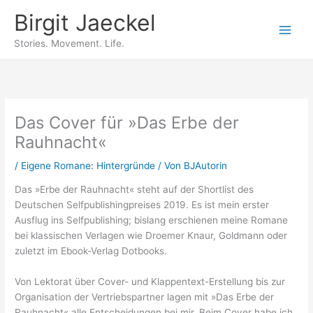
Zum
Birgit Jaeckel
Inhalt
springen
Stories. Movement. Life.
Das Cover für »Das Erbe der
Rauhnacht«
/
Eigene Romane: Hintergründe
/ Von
BJAutorin
Das »Erbe der Rauhnacht« steht auf der Shortlist des
Deutschen Selfpublishingpreises 2019. Es ist mein erster
Ausflug ins Selfpublishing; bislang erschienen meine Romane
bei klassischen Verlagen wie Droemer Knaur, Goldmann oder
zuletzt im Ebook-Verlag Dotbooks.
Von Lektorat über Cover- und Klappentext-Erstellung bis zur
Organisation der Vertriebspartner lagen mit »Das Erbe der
Rauhnacht« alle Entscheidungen bei mir. Beim Cover habe ich