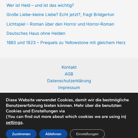
Wer ist Held – und ist das wichtig?
Große Liebe–kleine Liebe? Echt jetzt?, fragt Bridgerton
Lichtspiel – Roman über den Horror und Horror-Roman
Deutsches Haus ohne Helden
1883 und 1923 – Prequels zu Yellowstone mit gleichem Herz
Kontakt
AGB
Datenschutzerklärung
Impressum
Widerrufsbelehrung
Diese Website verwendet Cookies, damit wir die bestmögliche
Benutzererfahrung bieten können. Mehr über die benutzten
Cookies und Einstellungen via
(You can find out more about which cookies we are using in)
Copyright © 2026 Birgit Jaeckel | Präsentiert von
Astra-WordPress-
settings
.
Theme
Zustimmen
Ablehnen
Einstellungen